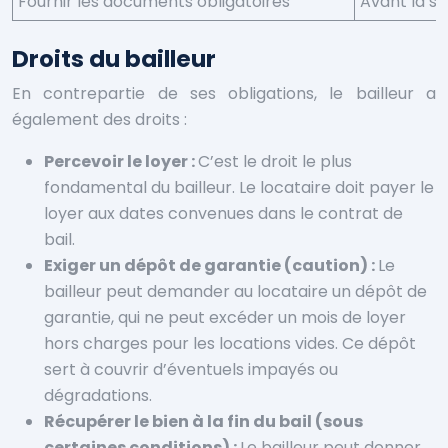
Fournir les documents obligatoires
Avant la si
Droits du bailleur
En contrepartie de ses obligations, le bailleur a
également des droits :
Percevoir le loyer :
C’est le droit le plus
fondamental du bailleur. Le locataire doit payer le
loyer aux dates convenues dans le contrat de
bail.
Exiger un dépôt de garantie (caution) :
Le
bailleur peut demander au locataire un dépôt de
garantie, qui ne peut excéder un mois de loyer
hors charges pour les locations vides. Ce dépôt
sert à couvrir d’éventuels impayés ou
dégradations.
Récupérer le bien à la fin du bail (sous
certaines conditions) :
Le bailleur peut donner