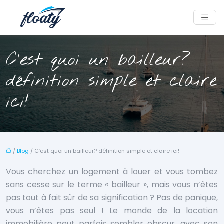
C’est quoi un bailleur?
définition simple et claire
ici!
/
Blog
/ C’est quoi un bailleur? définition simple et claire ici!
Vous cherchez un logement à louer et vous tombez
sans cesse sur le terme « bailleur », mais vous n’êtes
pas tout à fait sûr de sa signification ? Pas de panique,
vous n’êtes pas seul ! Le monde de la location
immobilière peut parfois sembler obscur, avec son